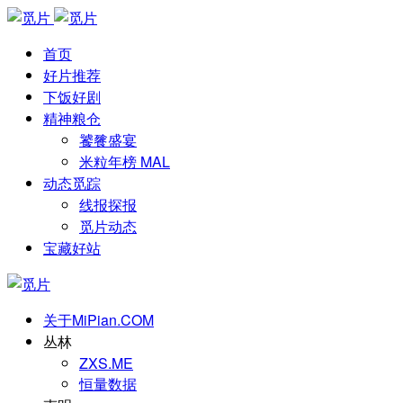
首页
好片推荐
下饭好剧
精神粮仓
饕餮盛宴
米粒年榜 MAL
动态觅踪
线报探报
觅片动态
宝藏好站
关于MiPian.COM
丛林
ZXS.ME
恒量数据