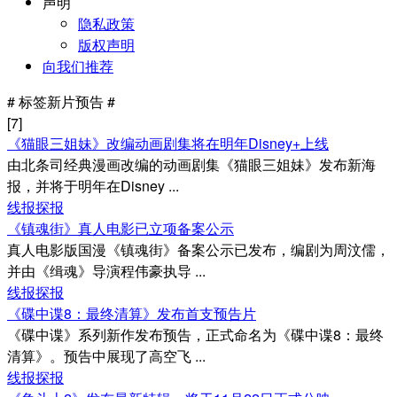
声明
隐私政策
版权声明
向我们推荐
#
标签
新片预告 #
[7]
《猫眼三姐妹》改编动画剧集将在明年Disney+上线
由北条司经典漫画改编的动画剧集《猫眼三姐妹》发布新海
报，并将于明年在Disney ...
线报探报
《镇魂街》真人电影已立项备案公示
真人电影版国漫《镇魂街》备案公示已发布，编剧为周汶儒，
并由《缉魂》导演程伟豪执导 ...
线报探报
《碟中谍8：最终清算》发布首支预告片
《碟中谍》系列新作发布预告，正式命名为《碟中谍8：最终
清算》。预告中展现了高空飞 ...
线报探报