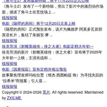
《角斗士2》发布最新特辑，将于11月22日正式公映
《角斗士2》发布了一个新特辑，突出了影片中的激烈动作场
面，描述了角斗士在竞技场上 ...
线报探报
电影《隔壁的房间》将于12月20日北美上映
《隔壁的房间》正式预告发布，该片为佩德罗·阿莫多瓦首部
英语长片，集结了朱丽安·摩 ...
线报探报
徐克导演《射雕英雄传：侠之大者》电影定档大年初一
徐克导演的新片《射雕英雄传：侠之大者》宣布将于2025年
大年初一上映，主演肖战和 ...
线报探报
电影《因果报应》宣布定档并推出预告
故事聚焦理发师玛哈拉贾（维杰·西图帕提 饰）为寻找失踪的
“拉希米”而报案；引人遐 ...
线报探报
Copyright © 2024-2026
觅片
. All rights reserved. Maintained
by
ZXS.ME
.