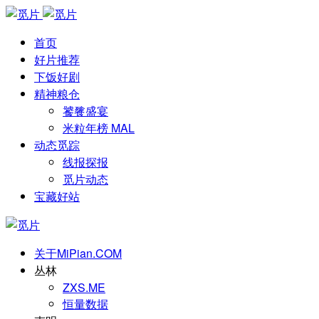
首页
好片推荐
下饭好剧
精神粮仓
饕餮盛宴
米粒年榜 MAL
动态觅踪
线报探报
觅片动态
宝藏好站
关于MiPian.COM
丛林
ZXS.ME
恒量数据