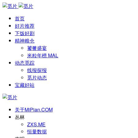
首页
好片推荐
下饭好剧
精神粮仓
饕餮盛宴
米粒年榜 MAL
动态觅踪
线报探报
觅片动态
宝藏好站
关于MiPian.COM
丛林
ZXS.ME
恒量数据