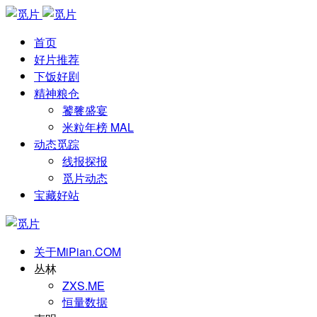
首页
好片推荐
下饭好剧
精神粮仓
饕餮盛宴
米粒年榜 MAL
动态觅踪
线报探报
觅片动态
宝藏好站
关于MiPian.COM
丛林
ZXS.ME
恒量数据