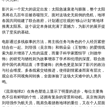
影片从一个宏大的设定出发：太阳急速衰老与膨胀，整个太阳
系将在几百年后被吞噬毁灭。面对这场史无前例的危机，地球
各国共同组建了联合政府，计划通过壮观的“移山计划”将地球
推离太阳系。这个设定本身就充满了震撼力，为影片的展开提
供了坚实的基础。
电影通过多线叙事的方法，将主线任务与角色的个人经历紧密
结合在一起。刘培强（吴京饰）和韩朵朵（王智饰）的爱情线
索为影片增添了人性的温度，而量子科学家图恒宇（刘德华
饰）的研究与牺牲则为故事增添了学术和伦理的深度。联合政
府中国代表周喆直（李雪健饰）的角色更是加深了影片的政治
与社会维度。多条线索交错推进，使得剧情紧凑而富有层次，
观众在不同视角间转换，全面体验了这场大灾难中的人类共
鸣。
《流浪地球2》在角色塑造上显示了明显的进步，每位主要角
色不仅有鲜明的个性，还拥有复杂的背景和动机。吴京饰演的
刘培强作为航天员，既肩负着拯救地球的重任，又在个人层面