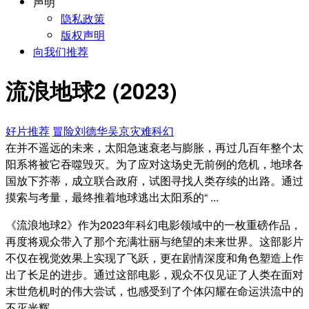
声明
隐私政策
版权声明
向我们推荐
流浪地球2 (2023)
好片推荐
冒险
刘德华
吴京
灾难
科幻
在并不遥远的未来，太阳急速衰老与膨胀，再过几百年整个太
阳系将被它吞噬毁灭。为了应对这场史无前例的危机，地球各
国放下芥蒂，成立联合政府，试图寻找人类存续的出路。通过
摸索与考量，最终推着地球逃出太阳系的“ ...
《流浪地球2》作为2023年科幻电影领域中的一枚重磅作品，
再度将观众带入了那个充满壮丽与绝望的未来世界。这部影片
不仅在视觉效果上实现了飞跃，更在剧情深度和角色塑造上作
出了长足的进步。通过这部电影，观众不仅见证了人类在面对
末世危机时的伟大尝试，也感受到了个体闪耀在命运洪流中的
不灭光辉。