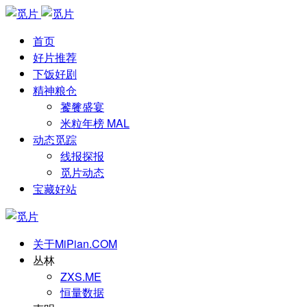
首页
好片推荐
下饭好剧
精神粮仓
饕餮盛宴
米粒年榜 MAL
动态觅踪
线报探报
觅片动态
宝藏好站
关于MiPian.COM
丛林
ZXS.ME
恒量数据