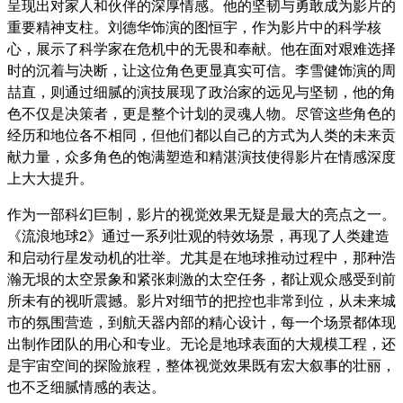
呈现出对家人和伙伴的深厚情感。他的坚韧与勇敢成为影片的
重要精神支柱。刘德华饰演的图恒宇，作为影片中的科学核
心，展示了科学家在危机中的无畏和奉献。他在面对艰难选择
时的沉着与决断，让这位角色更显真实可信。李雪健饰演的周
喆直，则通过细腻的演技展现了政治家的远见与坚韧，他的角
色不仅是决策者，更是整个计划的灵魂人物。尽管这些角色的
经历和地位各不相同，但他们都以自己的方式为人类的未来贡
献力量，众多角色的饱满塑造和精湛演技使得影片在情感深度
上大大提升。
作为一部科幻巨制，影片的视觉效果无疑是最大的亮点之一。
《流浪地球2》通过一系列壮观的特效场景，再现了人类建造
和启动行星发动机的壮举。尤其是在地球推动过程中，那种浩
瀚无垠的太空景象和紧张刺激的太空任务，都让观众感受到前
所未有的视听震撼。影片对细节的把控也非常到位，从未来城
市的氛围营造，到航天器内部的精心设计，每一个场景都体现
出制作团队的用心和专业。无论是地球表面的大规模工程，还
是宇宙空间的探险旅程，整体视觉效果既有宏大叙事的壮丽，
也不乏细腻情感的表达。