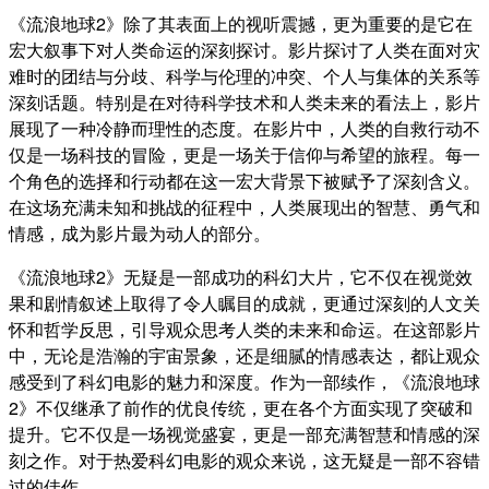
《流浪地球2》除了其表面上的视听震撼，更为重要的是它在
宏大叙事下对人类命运的深刻探讨。影片探讨了人类在面对灾
难时的团结与分歧、科学与伦理的冲突、个人与集体的关系等
深刻话题。特别是在对待科学技术和人类未来的看法上，影片
展现了一种冷静而理性的态度。在影片中，人类的自救行动不
仅是一场科技的冒险，更是一场关于信仰与希望的旅程。每一
个角色的选择和行动都在这一宏大背景下被赋予了深刻含义。
在这场充满未知和挑战的征程中，人类展现出的智慧、勇气和
情感，成为影片最为动人的部分。
《流浪地球2》无疑是一部成功的科幻大片，它不仅在视觉效
果和剧情叙述上取得了令人瞩目的成就，更通过深刻的人文关
怀和哲学反思，引导观众思考人类的未来和命运。在这部影片
中，无论是浩瀚的宇宙景象，还是细腻的情感表达，都让观众
感受到了科幻电影的魅力和深度。作为一部续作，《流浪地球
2》不仅继承了前作的优良传统，更在各个方面实现了突破和
提升。它不仅是一场视觉盛宴，更是一部充满智慧和情感的深
刻之作。对于热爱科幻电影的观众来说，这无疑是一部不容错
过的佳作。