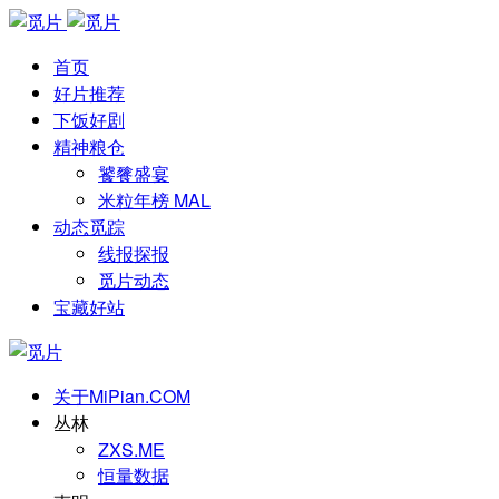
首页
好片推荐
下饭好剧
精神粮仓
饕餮盛宴
米粒年榜 MAL
动态觅踪
线报探报
觅片动态
宝藏好站
关于MiPian.COM
丛林
ZXS.ME
恒量数据