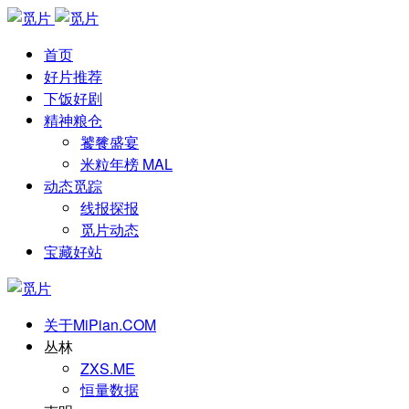
首页
好片推荐
下饭好剧
精神粮仓
饕餮盛宴
米粒年榜 MAL
动态觅踪
线报探报
觅片动态
宝藏好站
关于MiPian.COM
丛林
ZXS.ME
恒量数据