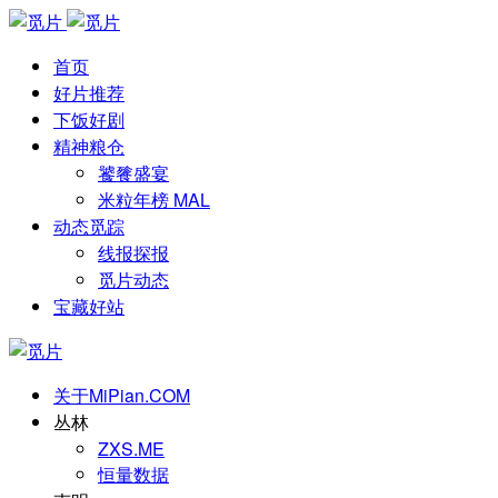
首页
好片推荐
下饭好剧
精神粮仓
饕餮盛宴
米粒年榜 MAL
动态觅踪
线报探报
觅片动态
宝藏好站
关于MiPian.COM
丛林
ZXS.ME
恒量数据