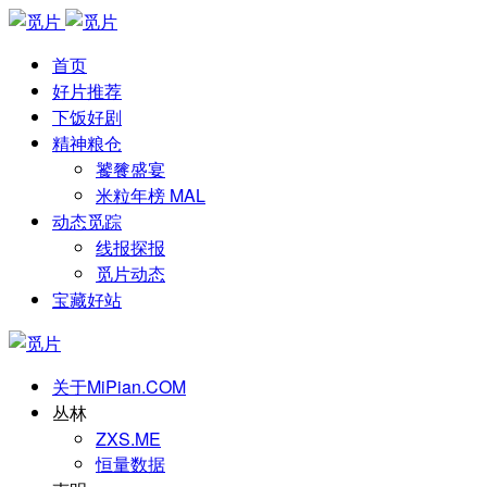
首页
好片推荐
下饭好剧
精神粮仓
饕餮盛宴
米粒年榜 MAL
动态觅踪
线报探报
觅片动态
宝藏好站
关于MiPian.COM
丛林
ZXS.ME
恒量数据