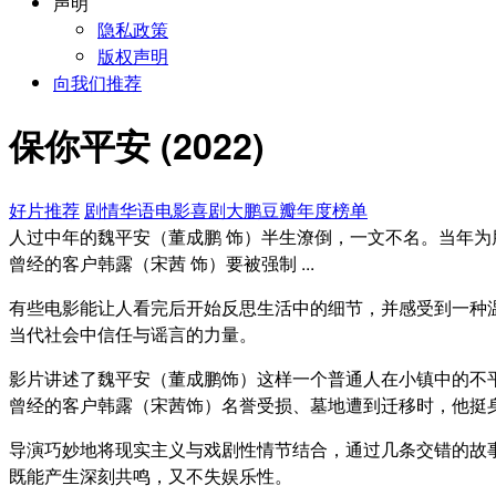
声明
隐私政策
版权声明
向我们推荐
保你平安 (2022)
好片推荐
剧情
华语电影
喜剧
大鹏
豆瓣年度榜单
人过中年的魏平安（董成鹏 饰）半生潦倒，一文不名。当年
曾经的客户韩露（宋茜 饰）要被强制 ...
有些电影能让人看完后开始反思生活中的细节，并感受到一种
当代社会中信任与谣言的力量。
影片讲述了魏平安（董成鹏饰）这样一个普通人在小镇中的不
曾经的客户韩露（宋茜饰）名誉受损、墓地遭到迁移时，他挺
导演巧妙地将现实主义与戏剧性情节结合，通过几条交错的故
既能产生深刻共鸣，又不失娱乐性。