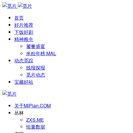
首页
好片推荐
下饭好剧
精神粮仓
饕餮盛宴
米粒年榜 MAL
动态觅踪
线报探报
觅片动态
宝藏好站
关于MiPian.COM
丛林
ZXS.ME
恒量数据