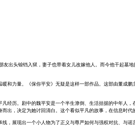
为朋友出头锒铛入狱，妻子也带着女儿改嫁他人。而今他干起墓地
温暖和力量。《保你平安》无疑是这样一部作品。这部由董成鹏
平凡经历。剧中的魏平安是一个半生潦倒、生活拮据的中年人，
身而出，决定为她讨回清白。这个看似平凡的故事，在信息时代
事线，展现出一个小人物为了正义与尊严如何与强权对抗、与谣